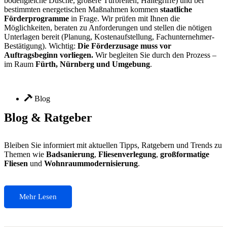
bodengleiche Dusche, größere Türbreiten, Haltegriffe) und bei
bestimmten energetischen Maßnahmen kommen
staatliche
Förderprogramme
in Frage. Wir prüfen mit Ihnen die
Möglichkeiten, beraten zu Anforderungen und stellen die nötigen
Unterlagen bereit (Planung, Kostenaufstellung, Fachunternehmer-
Bestätigung). Wichtig:
Die Förderzusage muss vor
Auftragsbeginn vorliegen.
Wir begleiten Sie durch den Prozess –
im Raum
Fürth, Nürnberg und Umgebung
.
Blog
Blog & Ratgeber
Bleiben Sie informiert mit aktuellen Tipps, Ratgebern und Trends zu
Themen wie
Badsanierung
,
Fliesenverlegung
,
großformatige
Fliesen
und
Wohnraummodernisierung
.
Mehr Lesen