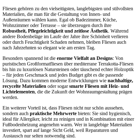
Fliesen gehören zu den vielseitigsten, langlebigsten und stilvollsten
Materialien, die man für die Gestaltung von Innen- und
Außenräumen wählen kann. Egal ob Badezimmer, Küche,
Wohnzimmer oder Terrasse – sie überzeugen durch ihre
Robustheit, Pflegeleichtigkeit und zeitlose Ästhetik
. Während
andere Bodenbeläge im Laufe der Jahre ihre Schönheit verlieren
oder durch Feuchtigkeit Schaden nehmen, bleiben Fliesen auch
nach Jahrzehnten so elegant wie am ersten Tag.
Besonders spannend ist die
enorme Vielfalt an Designs
: Von
puristischen Großformatfliesen über mediterrane Terrakotta-Fliesen
bis hin zu luxuriösen Natursteinen oder täuschend echter Holzoptik
– für jeden Geschmack und jedes Budget gibt es die passende
Lösung. Dazu kommen moderne Entwicklungen wie
nachhaltige,
recycelte Materialien
oder sogar
smarte Fliesen mit Heiz- und
Lichtelementen
, die die Zukunft der Wohnraumgestaltung prägen
werden.
Ein weiterer Vorteil ist, dass Fliesen nicht nur schön aussehen,
sondern auch
praktische Mehrwerte
bieten: Sie sind hygienisch,
ideal für Allergiker, leicht zu reinigen und in Kombination mit einer
Fußbodenheizung angenehm warm. Wer in langlebige Materialien
investiert, spart auf lange Sicht Geld, weil Reparaturen und
Austausch nur selten notwendig sind.