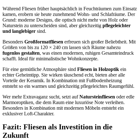
Während Fliesen früher hauptsächlich in Feuchträumen zum Einsatz
kamen, erobern sie heute zunehmend Wohn- und Schlafräume. Der
Grund: moderne Designs, die optisch nicht mehr von Holz oder
Naturstein zu unterscheiden sind, aber gleichzeitig
pflegeleichter
und langlebiger
sind.
Besonders
Großformatfliesen
erfreuen sich großer Beliebtheit. Mit
Größen von bis zu 120 × 240 cm lassen sich Räume nahezu
fugenlos gestalten
, was einen modernen, ruhigen Gesamteindruck
schafft. Ideal für minimalistische Wohnkonzepte.
Für eine gemütliche Atmosphäre sind
Fliesen in Holzoptik
ein
echter Geheimtipp. Sie wirken täuschend echt, bieten aber alle
Vorteile der Keramik. In Kombination mit Fußbodenheizung
entsteht so ein warmes und gleichzeitig pflegeleichtes Raumgefühl.
Wer mehr Extravaganz sucht, setzt auf
Natursteinfliesen
oder edle
Marmoroptiken, die dem Raum eine luxuriöse Note verleihen.
Besonders in Kombination mit modernen Möbeln entsteht ein
exklusiver Loft-Charakter.
Fazit: Fliesen als Investition in die
Zukunft