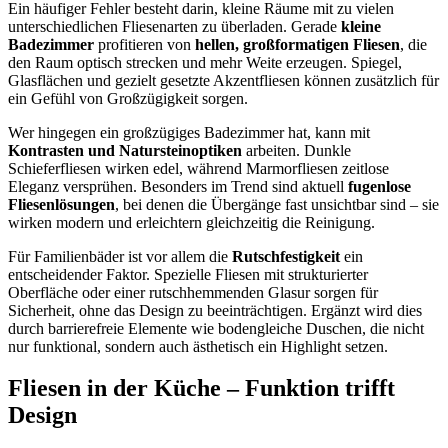
Ein häufiger Fehler besteht darin, kleine Räume mit zu vielen
unterschiedlichen Fliesenarten zu überladen. Gerade
kleine
Badezimmer
profitieren von
hellen, großformatigen Fliesen
, die
den Raum optisch strecken und mehr Weite erzeugen. Spiegel,
Glasflächen und gezielt gesetzte Akzentfliesen können zusätzlich für
ein Gefühl von Großzügigkeit sorgen.
Wer hingegen ein großzügiges Badezimmer hat, kann mit
Kontrasten und Natursteinoptiken
arbeiten. Dunkle
Schieferfliesen wirken edel, während Marmorfliesen zeitlose
Eleganz versprühen. Besonders im Trend sind aktuell
fugenlose
Fliesenlösungen
, bei denen die Übergänge fast unsichtbar sind – sie
wirken modern und erleichtern gleichzeitig die Reinigung.
Für Familienbäder ist vor allem die
Rutschfestigkeit
ein
entscheidender Faktor. Spezielle Fliesen mit strukturierter
Oberfläche oder einer rutschhemmenden Glasur sorgen für
Sicherheit, ohne das Design zu beeinträchtigen. Ergänzt wird dies
durch barrierefreie Elemente wie bodengleiche Duschen, die nicht
nur funktional, sondern auch ästhetisch ein Highlight setzen.
Fliesen in der Küche – Funktion trifft
Design