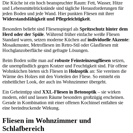
Die Küche ist ein hoch beanspruchter Raum: Fett, Wasser, Hitze
und Lebensmittelrückstände sind tägliche Herausforderungen für
jeden Boden und jede Wand. Hier punkten Fliesen mit ihrer
Widerstandsfähigkeit und Pflegeleichtigkeit
.
Besonders beliebt sind Fliesenspiegel als
Spritzschutz hinter dem
Herd oder der Spüle
. Während früher einfache weiße Fliesen
Standard waren, setzen moderne Küchen auf
individuelle Akzente
:
Mosaikmuster, Metrofliesen im Retro-Stil oder Glasfliesen mit
Hochglanzoberfläche sind gefragte Lösungen.
Beim Boden sollte man auf
robuste Feinsteinzeugfliesen
setzen,
die unempfindlich gegen Kratzer und Feuchtigkeit sind. Für offene
Wohnküchen bieten sich Fliesen in
Holzoptik
an: Sie vereinen die
Wärme des Holzes mit den Vorteilen der Fliese. So entsteht ein
einheitlicher Look, der auch ins Wohnzimmer übergeht.
Ein Geheimtipp sind
XXL-Fliesen in Betonoptik
– sie wirken
modern, edel und lassen Räume besonders großzügig erscheinen.
Gerade in Kombination mit einer offenen Kochinsel entfalten sie
eine beeindruckende Wirkung.
Fliesen im Wohnzimmer und
Schlafbereich