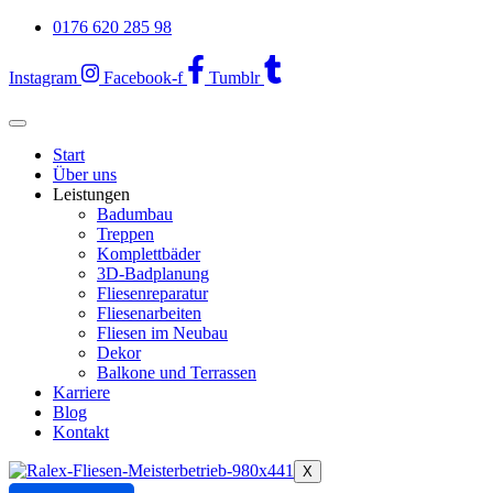
Zum
0176 620 285 98
Inhalt
springen
Instagram
Facebook-f
Tumblr
Start
Über uns
Leistungen
Badumbau
Treppen
Komplettbäder
3D-Badplanung
Fliesenreparatur
Fliesenarbeiten
Fliesen im Neubau
Dekor
Balkone und Terrassen
Karriere
Blog
Kontakt
X